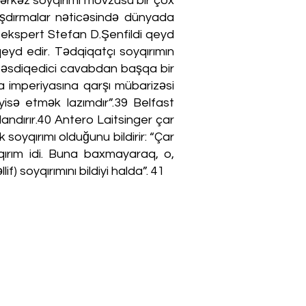
. Çərkəz soyqırımı mövzusu bir çox
araşdırmalar nəticəsində dünyada
 ekspert Stefan D.Şenfildi qeyd
qeyd edir. Tədqiqatçı soyqırımın
, təsdiqedici cavabdan başqa bir
a imperiyasına qarşı mübarizəsi
isə etmək lazımdır”.39 Belfast
landırır.40 Antero Laitsinger çar
soyqırımı olduğunu bildirir: “Çar
qırım idi. Buna baxmayaraq, o,
) soyqırımını bildiyi halda”. 41