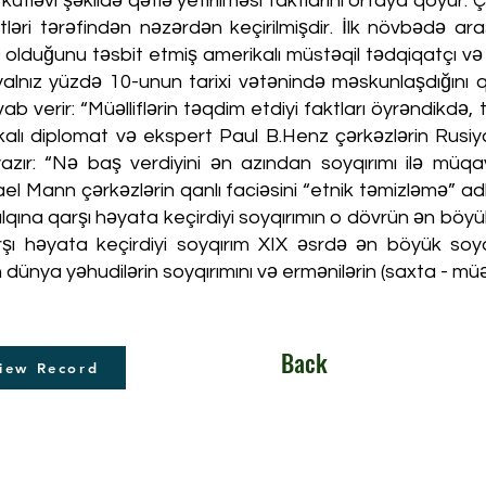
 kütləvi şəkildə qətlə yetirilməsi faktlarını ortaya qoyur
ertləri tərəfindən nəzərdən keçirilmişdir. İlk növbədə 
 olduğunu təsbit etmiş amerikalı müstəqil tədqiqatçı və
 yalnız yüzdə 10-unun tarixi vətənində məskunlaşdığını 
b verir: “Müəlliflərin təqdim etdiyi faktları öyrəndikdə
ikalı diplomat və ekspert Paul B.Henz çərkəzlərin Rusiy
ır: “Nə baş verdiyini ən azından soyqırımı ilə müqay
ael Mann çərkəzlərin qanlı faciəsini “etnik təmizləmə” ad
qına qarşı həyata keçirdiyi soyqırımın o dövrün ən böyük 
rşı həyata keçirdiyi soyqırım XIX əsrdə ən böyük soy
ya yəhudilərin soyqırımını və ermənilərin (saxta - müəllif
Back
iew Record