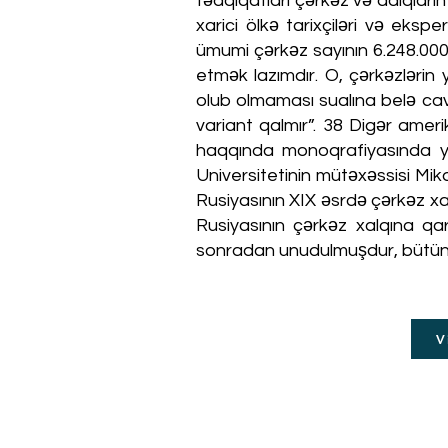
tədqiqatları çərkəz və adıqların
xarici ölkə tarixçiləri və eksp
ümumi çərkəz sayının 6.248.000
etmək lazımdır. O, çərkəzlərin
olub olmaması sualına belə cava
variant qalmır”. 38 Digər amer
haqqında monoqrafiyasında yaz
Universitetinin mütəxəssisi Mik
Rusiyasının XIX əsrdə çərkəz xal
Rusiyasının çərkəz xalqına qa
sonradan unudulmuşdur, bütün dün
V