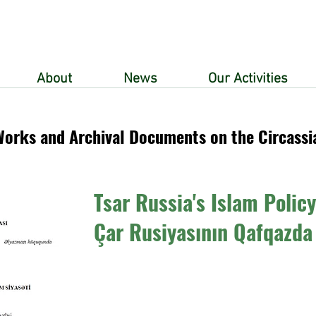
About
News
Our Activities
Works and Archival Documents on the Circassi
Tsar Russia's Islam Polic
Çar Rusiyasının Qafqazda 