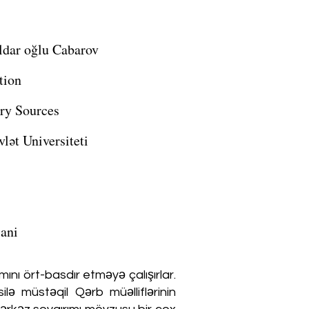
ldar oğlu Cabarov
tion
ry Sources
lət Universiteti
jani
mını ört-basdır etməyə çalışırlar.
lə müstəqil Qərb müəlliflərinin