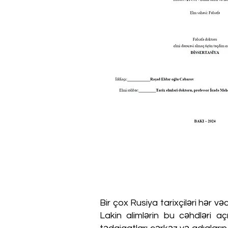
Bir çox Rusiya tarixçiləri hər v
Lakin alimlərin bu cəhdləri aç