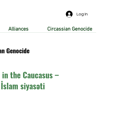
Log In
Alliances
Circassian Genocide
an Genocide
y in the Caucasus –
İslam siyasəti