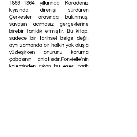
1863–1864 yıllarında Karadeniz
kıyısında direnişi sürdüren
Çerkesler arasında bulunmuş,
savaşın acımasız gerçeklerine
birebir tanıklık etmiştir. Bu kitap,
sadece bir tarihsel belge değil;
aynı zamanda bir halkın yok oluşla
yüzleşirken onurunu koruma
çabasının anlatısıdır.Fonvielle’nin
kaleminden çıkan bu eser, tarih
meraklıları için bir kaynak, adalet
arayanlar için bir hatırlatma ve
unutulmuş bir halkın sesi olarak
raflarda yerini alıyor.Çerkesya’nın
son yılına dair bu tanıklık, geçmişin
gölgelerinde kalan bir gerçeği gün
yüzüne çıkarıyor.
View Record